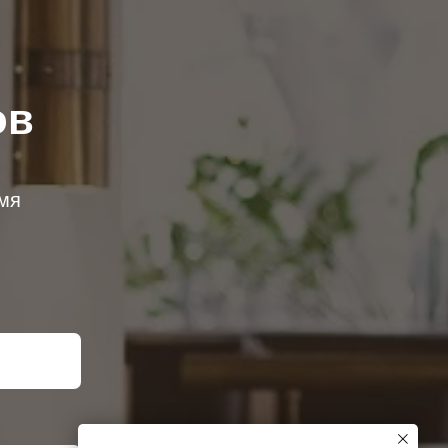
ов
емя