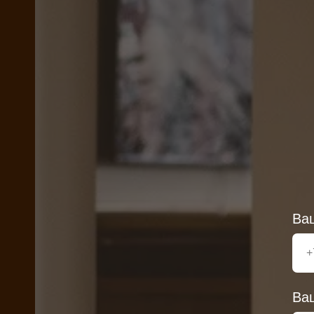
Ва
Ва