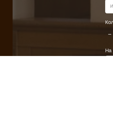
Кол
На 
На 